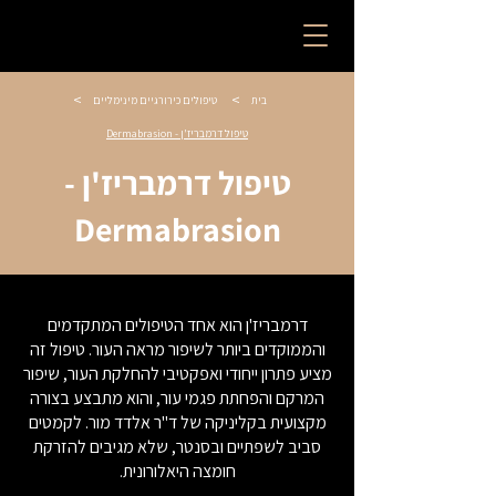
>
>
בית
טיפולים כירורגיים מינימליים
טיפול דרמבריז'ן - Dermabrasion
טיפול דרמבריז'ן -
Dermabrasion
דרמבריז'ן הוא אחד הטיפולים המתקדמים
והממוקדים ביותר לשיפור מראה העור. טיפול זה
מציע פתרון ייחודי ואפקטיבי להחלקת העור, שיפור
המרקם והפחתת פגמי עור, והוא מתבצע בצורה
מקצועית בקליניקה של ד"ר אלדד מור. לקמטים
סביב לשפתיים ובסנטר, שלא מגיבים להזרקת
חומצה היאלורונית.