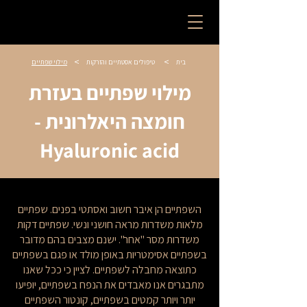
>
>
בית
טיפולים אסטתיים והזרקות
מילוי שפתיים
מילוי שפתיים בעזרת
חומצה היאלרונית -
Hyaluronic acid
השפתיים הן איבר חשוב ואסתטי בפנים. שפתיים
מלאות משדרות מראה חושני ונשי. שפתיים דקות
משדרות מסר "אחר". ישנם מצבים בהם מדובר
בשפתיים אסימטריות באופן מולד או פגם בשפתיים
כתוצאה מחבלה לשפתיים. לציין כי ככל שאנו
מתבגרים אנו מאבדים את הנפח בשפתיים, יופיעו
יותר ויותר קמטים בשפתיים, קונטור השפתיים