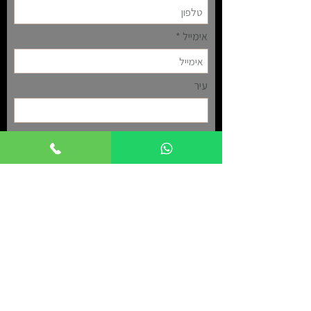
אימייל
עיר
שלח
ד"ר אלדד מור
מומחה לכירורגיה פלסטית ואסתטית
קליניקה בתל אביב
קליניקה באילת