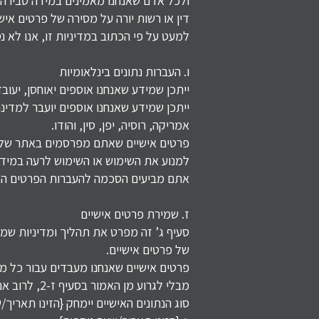
ולכל אדם שאנחנו מאמינים במידה סבירה 
דין או רשות יורה על מסירה של פרטים איש
למעט על פי הכתוב במדיניות זו, אנו לא 
ו. העברות נתונים בינלאומיות
ייתכן שמידע שאנחנו אוספים יאוחסן, יעו
ייתכן שמידע שאנחנו אוספים יועבר למדינו
אמריקה, רוסיה, יפן, סין, והודו.
פרטים אישיים שאתם מפרסמים באתר שלנו א
למנוע את השימוש או השימוש לרעה במידע
אתם מביעים הסכמה להעברות הפרטים האיש
ז. שמירת פרטים אישיים
סעיף ג’ זה מפרט את תהליך ומדיניות שמי
של פרטים אישיים.
פרטים אישיים שאנחנו מעבדים עבור כל מ
מבלי לגרוע מן האמור בסעיף ז-2, לרוב אנו נמחק נתונים אישיים הנמצאים בקטגוריות המפורטות מטה בתאריך/שעה המפורטים מטה:
סוג הנתונים האישיים יימחק {הזינו תאריך/