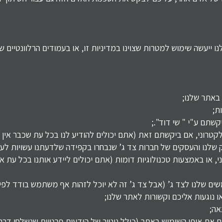
ו ייעשה שימוש למטרות שצוינו במדיניות זו, או בעמודים הרלוונטיים
באתר שלנו;
ת;
שתם ע"י " שי דוד".;
קטרוני, אם ביקשתם זאת (אתם יכולים להודיע לנו בכל עת שכבר אין ל
 שלנו והעסקים של חברות צד ג’ שנבחרו בקפידה שלדעתנו עשויות לענ
 או באמצעות טכנולוגיות דומות (אתם יכולים ליידע אותנו בכל עת א
 שלנו לצד ג’ (אבל צד ג’ זה לא יוכל לזהות אף משתמש בודד לפי 
ו נוגעות אליכם וקשורות לאתר שלנו;
אה;
ם את אופן השימוש באתר (כולל ניטור של הודעות פרטיות שנשלחו דר