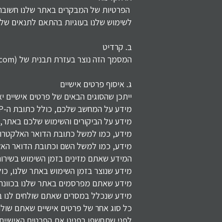
הפרטיות של המבקרים באתר שלנו חשובה ל
לשימוש שלנו בעוגיות בהתאם לתנאים של 
ב. קרדיט
המסמך הזה נוצר בעזרת תבנית של SEQ Legal (seqlegal.com) ושונתה על ידי שי דוד משרד פרסום
ג. איסוף פרטים אישיים
ייתכן שהסוגים הבאים של פרטים אישיים יא
מידע על המחשב שלכם, כולל כתובת ה-IP שלכם, מיקומכם הגיאוגרפי, סוג הדפדפן והגרסה שלו, ומערכת ההפעלה;
מידע על הביקורים והשימוש שלכם באתר, כ
מידע, כמו למשל כתובת הדואר האלקטרונ
מידע, כמו למשל השם וכתובת הדואר האלקט
המידע שאתם מזינים בזמן השימוש בשירות
מידע שנוצר בזמן השימוש באתר שלנו, כול
מידע שאתם מפרסמים באתר שלנו בכוונה 
מידע שנכלל במסרים שאתם שולחים לנו ב
כל סוג אחר של פרטים אישיים שאתם שולחי
לפני שתחשפו בפנינו את הפרטים האישיים